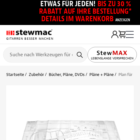
ETWAS FÜR JEDEN!
BIS ZU 30 %
RABATT AUF IHRE BESTELLUNG*
DETAILS IM WARENKORB
ANZEIGEN
GITARREN BESSER MACHEN
LEBENSLANGE VERSPRECHEN
Startseite
Zubehör
Bücher, Pläne, DVDs
Pläne + Pläne
Plan für He