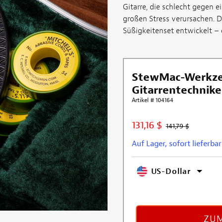
Gitarre, die schlecht gegen e
großen Stress verursachen. 
Süßigkeitenset entwickelt – 
StewMac-Werkze
Gitarrentechnike
Artikel # 104164
131,16 $
141,79 $
Auf Lager, sofort lieferbar
US-Dollar
ZUM