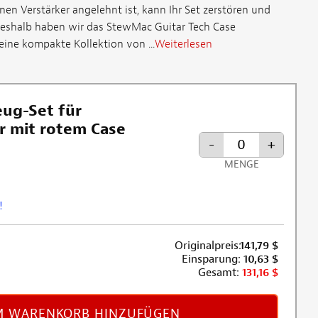
inen Verstärker angelehnt ist, kann Ihr Set zerstören und
Deshalb haben wir das StewMac Guitar Tech Case
eine kompakte Kollektion von ...
Weiterlesen
ug-Set für
r mit rotem Case
-
+
MENGE
!
Originalpreis:
141,79
$
Einsparung:
10,63
$
Gesamt:
131,16
$
 WARENKORB HINZUFÜGEN