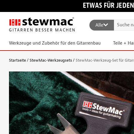
ETWAS FÜR JEDEN
Alle
GITARREN BESSER MACHEN
Werkzeuge und Zubehör für den Gitarrenbau
Teile + H
Startseite
StewMac-Werkzeugsets
StewMac-Werkzeug-Set für Gitarr