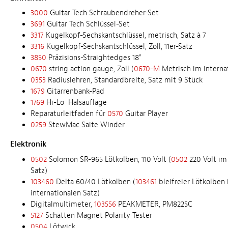
3000
Guitar Tech Schraubendreher-Set
3691
Guitar Tech Schlüssel-Set
3317
Kugelkopf-Sechskantschlüssel, metrisch, Satz à 7
3316
Kugelkopf-Sechskantschlüssel, Zoll, 11er-Satz
3850
Präzisions-Straightedges 18"
0670
string action gauge, Zoll (
0670-M
Metrisch im interna
0353
Radiuslehren, Standardbreite, Satz mit 9 Stück
1679
Gitarrenbank-Pad
1769
Hi-Lo Halsauflage
Reparaturleitfaden für
0570
Guitar Player
0259
StewMac Saite Winder
Elektronik
0502
Solomon SR-965 Lötkolben, 110 Volt (
0502
220 Volt im
Satz)
103460
Delta 60/40 Lötkolben (
103461
bleifreier Lötkolben
internationalen Satz)
Digitalmultimeter,
103556
PEAKMETER, PM8225C
5127
Schatten Magnet Polarity Tester
0504
Lötwick