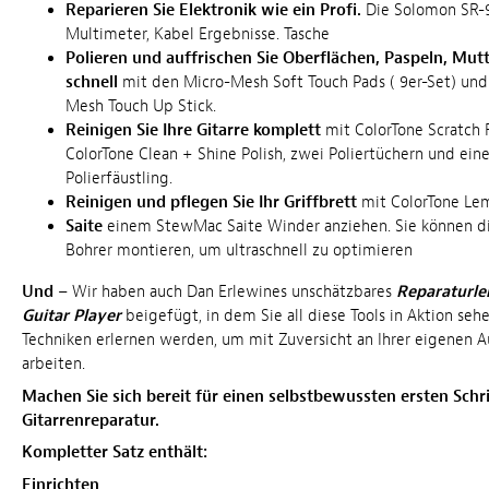
Reparieren Sie Elektronik wie ein Profi.
Die Solomon SR-9
Multimeter, Kabel Ergebnisse. Tasche
Polieren und auffrischen Sie Oberflächen, Paspeln, Mut
schnell
mit den Micro-Mesh Soft Touch Pads ( 9er-Set) un
Mesh Touch Up Stick.
Reinigen Sie Ihre Gitarre komplett
mit ColorTone Scratch
ColorTone Clean + Shine Polish, zwei Poliertüchern und e
Polierfäustling.
Reinigen und pflegen Sie Ihr Griffbrett
mit ColorTone Lem
Saite
einem StewMac Saite Winder anziehen. Sie können di
Bohrer montieren, um ultraschnell zu optimieren
Und
– Wir haben auch Dan Erlewines unschätzbares
Reparaturle
Guitar Player
beigefügt, in dem Sie all diese Tools in Aktion seh
Techniken erlernen werden, um mit Zuversicht an Ihrer eigenen A
arbeiten.
Machen Sie sich bereit für einen selbstbewussten ersten Schrit
Gitarrenreparatur.
Kompletter Satz enthält:
Einrichten