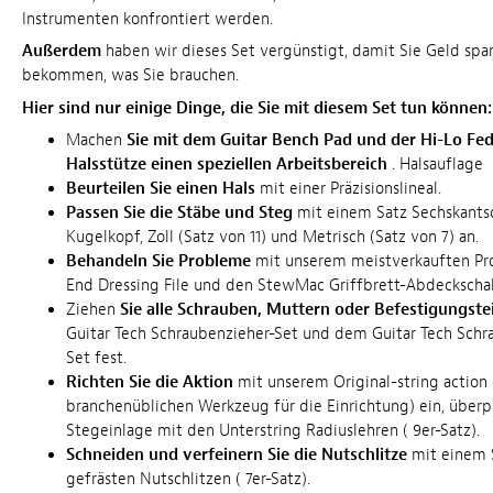
Instrumenten konfrontiert werden.
Außerdem
haben wir dieses Set vergünstigt, damit Sie Geld spar
bekommen, was Sie brauchen.
Hier sind nur einige Dinge, die Sie mit diesem Set tun können:
Machen
Sie mit dem Guitar Bench Pad und der Hi-Lo Fe
Halsstütze einen speziellen Arbeitsbereich
. Halsauflage
Beurteilen Sie einen Hals
mit einer Präzisionslineal.
Passen Sie die Stäbe und Steg
mit einem Satz Sechskantsc
Kugelkopf, Zoll (Satz von 11) und Metrisch (Satz von 7) an.
Behandeln Sie Probleme
mit unserem meistverkauften Pro
End Dressing File und den StewMac Griffbrett-Abdeckschab
Ziehen
Sie alle Schrauben, Muttern oder Befestigungstei
Guitar Tech Schraubenzieher-Set und dem Guitar Tech Schr
Set fest.
Richten Sie die Aktion
mit unserem Original-string actio
branchenüblichen Werkzeug für die Einrichtung) ein, überp
Stegeinlage mit den Unterstring Radiuslehren ( 9er-Satz).
Schneiden und verfeinern Sie die Nutschlitze
mit einem 
gefrästen Nutschlitzen ( 7er-Satz).