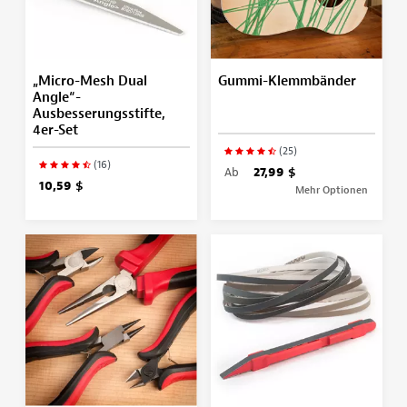
„Micro-Mesh Dual
Gummi-Klemmbänder
Angle“-
Ausbesserungsstifte,
4er-Set
(25)
(16)
Ab
27,99 $
10,59 $
Mehr Optionen