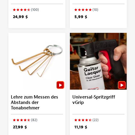
(100)
(10)
24,99 $
5,99 $
Lehre zum Messen des
Universal-Spritzgriff
Abstands der
vGrip
Tonabnehmer
(82)
(22)
27,99 $
11,19 $