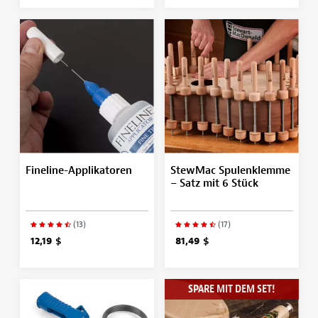
Fineline-Applikatoren
StewMac Spulenklemme
– Satz mit 6 Stück
(13)
(17)
12,19 $
81,49 $
SPARE MIT DEM SET!