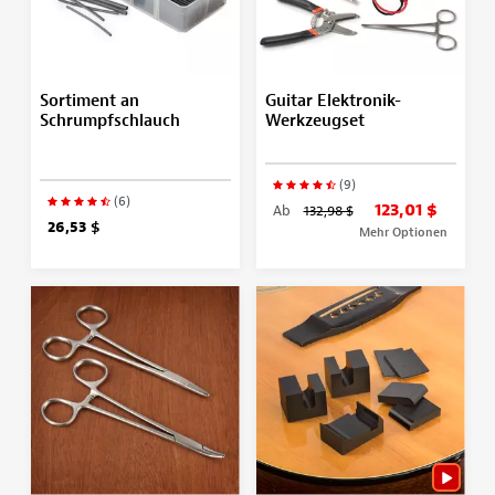
Sortiment an
Guitar Elektronik-
Schrumpfschlauch
Werkzeugset
(9)
(6)
123,01 $
Ab
132,98 $
26,53 $
Mehr Optionen