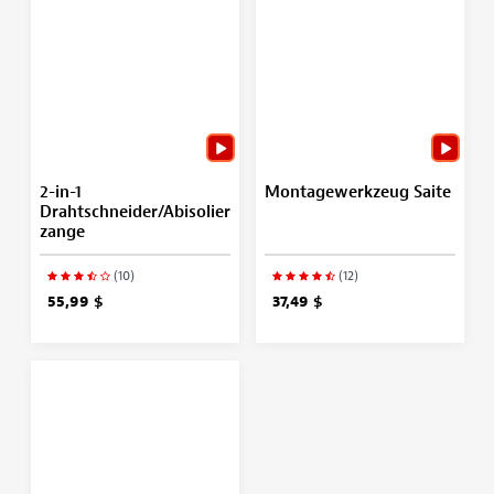
2-in-1
Montagewerkzeug Saite
Drahtschneider/Abisolier
zange
(10)
(12)
55,99 $
37,49 $