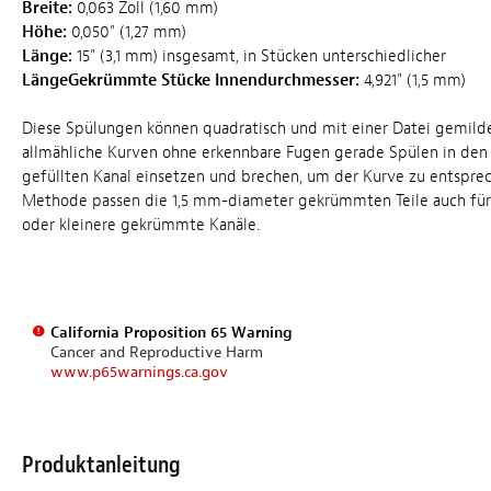
Breite:
0,063 Zoll (1,60 mm)
Höhe:
0,050" (1,27 mm)
Länge:
15" (3,1 mm) insgesamt, in Stücken unterschiedlicher
LängeGekrümmte Stücke Innendurchmesser:
4,921" (1,5 mm)
Diese Spülungen können quadratisch und mit einer Datei gemilde
allmähliche Kurven ohne erkennbare Fugen gerade Spülen in den
gefüllten Kanal einsetzen und brechen, um der Kurve zu entsprec
Methode passen die 1,5 mm-diameter gekrümmten Teile auch für
oder kleinere gekrümmte Kanäle.
California Proposition 65 Warning
Cancer and Reproductive Harm
www.p65warnings.ca.gov
Produktanleitung