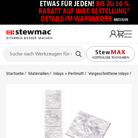
ETWAS FÜR JEDEN!
BIS ZU 30 %
RABATT AUF IHRE BESTELLUNG*
DETAILS IM WARENKORB
ANZEIGEN
GITARREN BESSER MACHEN
KOSTENLOSE RÜCKGABEN
Startseite
Materialien
Inlays + Perlmutt
Vorgeschnittene Inlays
Pe