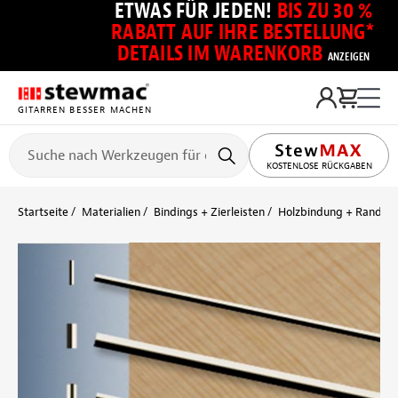
ETWAS FÜR JEDEN!
BIS ZU 30 %
RABATT AUF IHRE BESTELLUNG*
DETAILS IM WARENKORB
ANZEIGEN
GITARREN BESSER MACHEN
KOSTENLOSE RÜCKGABEN
Startseite
Materialien
Bindings + Zierleisten
Holzbindung + Randein