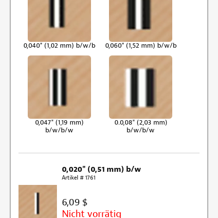
0,040" (1,02 mm) b/w/b
0,060" (1,52 mm) b/w/b
0,047" (1,19 mm)
0.0,08" (2,03 mm)
b/w/b/w
b/w/b/w
0,020" (0,51 mm) b/w
Artikel # 1761
6,09 $
Nicht vorrätig