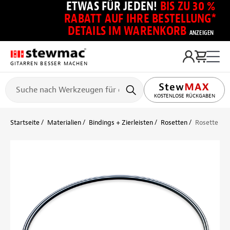
ETWAS FÜR JEDEN!
BIS ZU 30 %
RABATT AUF IHRE BESTELLUNG*
DETAILS IM WARENKORB
ANZEIGEN
GITARREN BESSER MACHEN
KOSTENLOSE RÜCKGABEN
Startseite
Materialien
Bindings + Zierleisten
Rosetten
Rosette mit