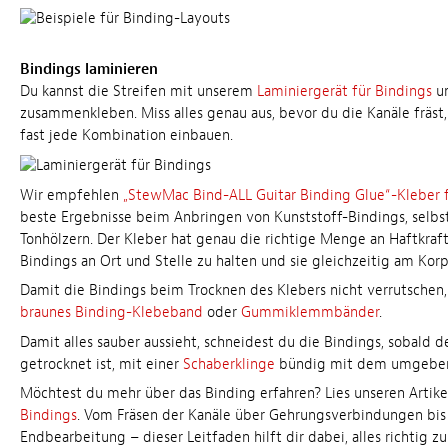
Bindings laminieren
Du kannst die Streifen mit unserem
Laminiergerät für Bindings
un
zusammenkleben. Miss alles genau aus, bevor du die Kanäle fräst
fast jede Kombination einbauen.
Wir empfehlen
„StewMac Bind-ALL Guitar Binding Glue“-Kleber f
beste Ergebnisse beim Anbringen von Kunststoff-Bindings, selbst
Tonhölzern. Der Kleber hat genau die richtige Menge an Haftkraf
Bindings an Ort und Stelle zu halten und sie gleichzeitig am Korp
Damit die Bindings beim Trocknen des Klebers nicht verrutschen
braunes Binding-Klebeband
oder
Gummiklemmbänder
.
Damit alles sauber aussieht, schneidest du die Bindings, sobald d
getrocknet ist, mit einer
Schaberklinge
bündig mit dem umgeben
Möchtest du mehr über das Binding erfahren? Lies unseren Artike
Bindings
. Vom Fräsen der Kanäle über Gehrungsverbindungen bis 
Endbearbeitung – dieser Leitfaden hilft dir dabei, alles richtig z