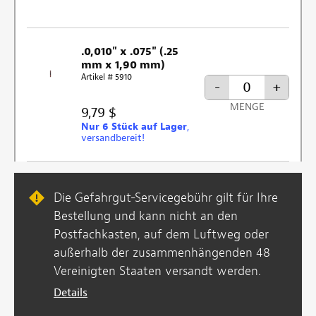
.0,010" x .075" (.25
mm x 1,90 mm)
Artikel # 5910
-
+
MENGE
9,79 $
Nur 6 Stück auf Lager
,
versandbereit!
Die Gefahrgut-Servicegebühr gilt für Ihre
Bestellung und kann nicht an den
Postfachkasten, auf dem Luftweg oder
außerhalb der zusammenhängenden 48
Vereinigten Staaten versandt werden.
Details