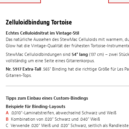
Zelluloidbindung Tortoise
Echtes Celluloidnitrat im Vintage-Stil
Das natürliche Aussehen des StewMac Celluloids mit warmem, d
Glow hat die Vintage-Qualität der frühesten Tortoise-Instrumen
StewMac Celluloidbindungen sind
54" lang
(137 cm) – zwei Stück
vollständig um eine Seite eines Gitarrenkorpus.
Nr. 5917 Extra-Tall
.565" Binding hat die richtige Größe für Les P
Gitarren-Tops.
Tipps zum Einbau eines Custom-Bindings
Beispiele für Binding-Layouts
A
.0,010"-Laminatstreifen, abwechselnd Schwarz und Weiß
B
Kombination von .020" Schwarz und .040" Weiß
C Verwende .020" Weiß und .020" Schwarz, seitlich als Randleist