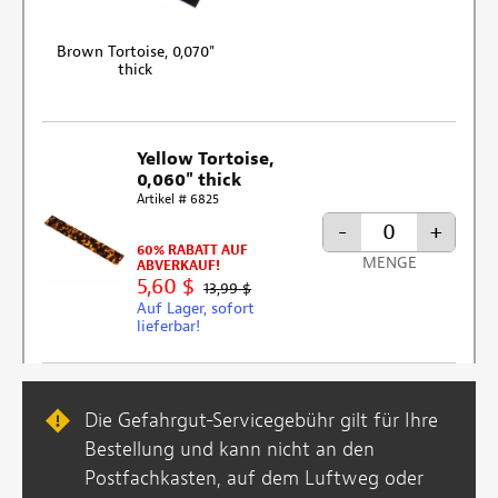
Brown Tortoise, 0,070"
thick
Yellow Tortoise,
0,060" thick
Artikel # 6825
-
+
60% RABATT AUF
MENGE
ABVERKAUF!
5,60 $
13,99 $
Auf Lager, sofort
lieferbar!
Die Gefahrgut-Servicegebühr gilt für Ihre
Bestellung und kann nicht an den
Postfachkasten, auf dem Luftweg oder