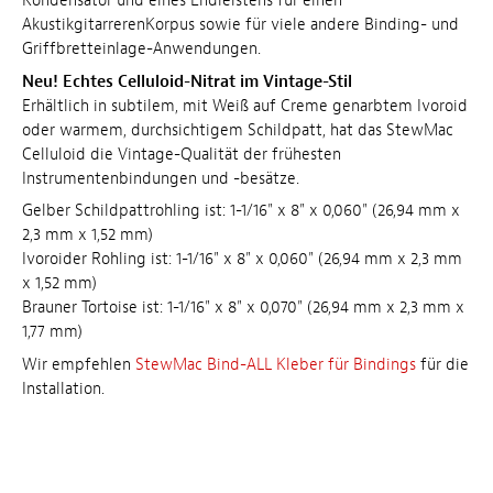
Kondensator und eines Endleistens für einen
AkustikgitarrerenKorpus sowie für viele andere Binding- und
Griffbretteinlage-Anwendungen.
Neu! Echtes Celluloid-Nitrat im Vintage-Stil
Erhältlich in subtilem, mit Weiß auf Creme genarbtem Ivoroid
oder warmem, durchsichtigem Schildpatt, hat das StewMac
Celluloid die Vintage-Qualität der frühesten
Instrumentenbindungen und -besätze.
Gelber Schildpattrohling ist: 1-1/16" x 8" x 0,060" (26,94 mm x
2,3 mm x 1,52 mm)
Ivoroider Rohling ist: 1-1/16" x 8" x 0,060" (26,94 mm x 2,3 mm
x 1,52 mm)
Brauner Tortoise ist: 1-1/16" x 8" x 0,070" (26,94 mm x 2,3 mm x
1,77 mm)
Wir empfehlen
StewMac Bind-ALL Kleber für Bindings
für die
Installation.