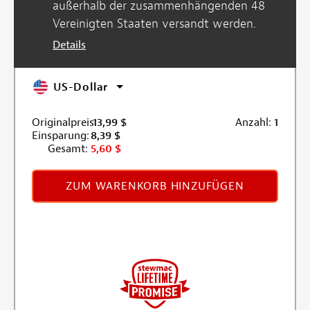
außerhalb der zusammenhängenden 48
Vereinigten Staaten versandt werden.
Details
US-Dollar
Originalpreis:
13,99
$
Anzahl:
1
Einsparung:
8,39
$
Gesamt:
5,60
$
ZUM WARENKORB HINZUFÜGEN