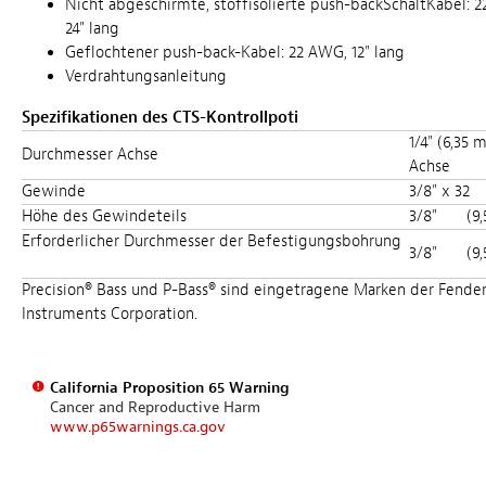
Nicht abgeschirmte, stoffisolierte push-backSchaltKabel: 
24" lang
Geflochtener push-back-Kabel: 22 AWG, 12" lang
Verdrahtungsanleitung
Spezifikationen des CTS-Kontrollpoti
1/4" (6,35
Durchmesser Achse
Achse
Gewinde
3/8" x 32
Höhe des Gewindeteils
3/8"
(9
Erforderlicher Durchmesser der Befestigungsbohrung
3/8"
(9
Precision® Bass und P-Bass® sind eingetragene Marken der Fender
Instruments Corporation.
California Proposition 65 Warning
Cancer and Reproductive Harm
www.p65warnings.ca.gov