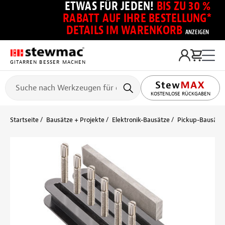
ETWAS FÜR JEDEN!
BIS ZU 30 %
RABATT AUF IHRE BESTELLUNG*
DETAILS IM WARENKORB
ANZEIGEN
GITARREN BESSER MACHEN
KOSTENLOSE RÜCKGABEN
Startseite
Bausätze + Projekte
Elektronik-Bausätze
Pickup-Bausätz