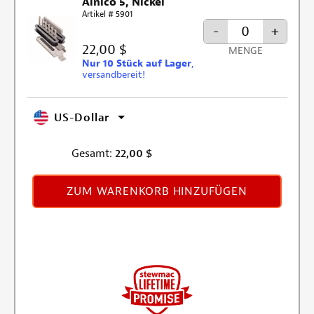
Alnico 5, Nickel
Artikel # 5901
-
+
22,00 $
MENGE
Nur 10 Stück auf Lager
,
versandbereit!
US-Dollar
Gesamt:
22,00
$
ZUM WARENKORB HINZUFÜGEN