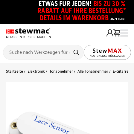
ETWAS FÜR JEDEN!
BIS ZU 30 %
RABATT AUF IHRE BESTELLUNG*
DETAILS IM WARENKORB
ANZEIGEN
GITARREN BESSER MACHEN
KOSTENLOSE RÜCKGABEN
Startseite
Elektronik
Tonabnehmer
Alle Tonabnehmer
E-Gitarre