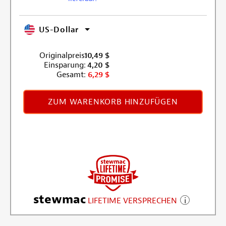
US-Dollar
Originalpreis:
10,49
$
Einsparung:
4,20
$
Gesamt:
6,29
$
ZUM WARENKORB HINZUFÜGEN
stewmac
LIFETIME VERSPRECHEN