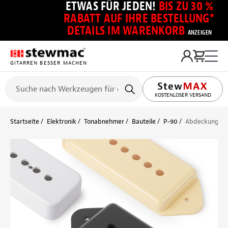
ETWAS FÜR JEDEN!
BIS ZU 30 %
RABATT AUF IHRE BESTELLUNG*
DETAILS IM WARENKORB
ANZEIGEN
GITARREN BESSER MACHEN
KOSTENLOSER VERSAND
Startseite
Elektronik
Tonabnehmer
Bauteile
P-90
Abdeckung für