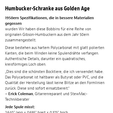
Humbucker-Schranke aus Golden Age
1950ern Spezifikationen, die in bessere Materialien
gegossen
wurden Wir haben diese Bobbins für eine Reihe von
originalen Gibson-Humbuckern aus dem Jahr 50ern
zusammengestellt.
Diese bestehen aus hartem Polycarbonat mit glatt polierten
Kanten, die beim Winden keine Spulendrähte verfangen.
Authentische Details, darunter ein quadratisches,
kreisförmiges Loch oben.
„Dies sind die schönsten Bocktiere, die ich verwendet habe.
Das Polycarbonat ist haltbarer als Butyrat oder PVC, und die
Qualität der Herstellung lässt keine Blitze an den Formlinien
zurück. Diese sind sofort einsatzbereit.“
–
Erick Coleman
, Gitarrenreparant und StewMac-
Technikberater
Jede Spule misst:
2,640" lang x 0,695" breit x 0,375" hoch