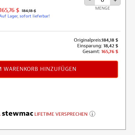
MENGE
165,76 $
184,18 $
Auf Lager, sofort lieferbar!
Originalpreis:
184,18
$
Einsparung:
18,42
$
Gesamt:
165,76
$
 WARENKORB HINZUFÜGEN
stewmac
LIFETIME VERSPRECHEN