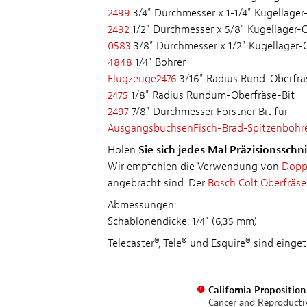
2499
3/4" Durchmesser x 1-1/4" Kugellager
2492
1/2" Durchmesser x 5/8" Kugellager-
0583
3/8" Durchmesser x 1/2" Kugellager-
4848
1/4" Bohrer
Flugzeuge2476
3/16" Radius Rund-Oberfrä
2475
1/8" Radius Rundum-Oberfräse-Bit
2497
7/8" Durchmesser Forstner Bit für
AusgangsbuchsenFisch-Brad-Spitzenbohr
Holen
Sie sich jedes Mal Präzisionsschn
Wir empfehlen die Verwendung von
Dopp
angebracht sind. Der
Bosch Colt Oberfräse
Abmessungen:
Schablonendicke: 1/4" (6,35 mm)
Telecaster®, Tele® und Esquire® sind eing
California Propositio
Cancer and Reproduct