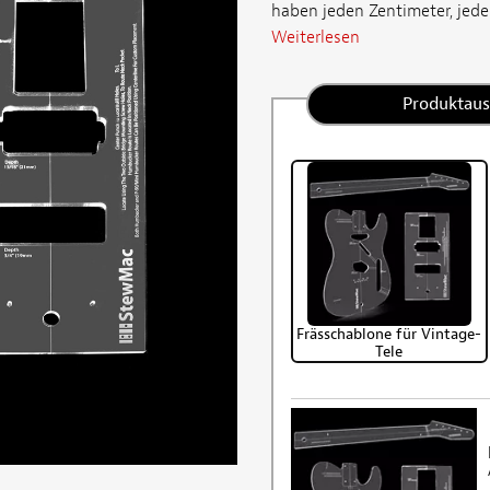
haben jeden Zentimeter, jede 
Weiterlesen
Produktau
Frässchablone für Vintage-
Tele